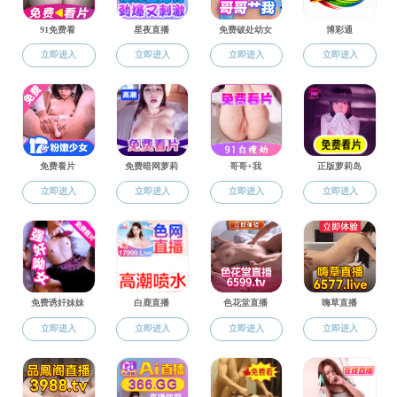
校内各单位：
学院师资
根据近期人力资源
号）及2017年
1.关于师资博士后
光荣退休
《关于实施师资博
年”。
2.关于博士后合作
《关于实施师资博
人才引进
正高级专业技术职
我校博士毕业生申
3.关于师资博士
博士后流动站
详见附件《成人直
4.关于师资博士后
由博士后流动站组
条件的，取消师资
5.关于师资博士后
经博士后流动站考
招收学院、学部按
后按事业编制教师
成人直播平台 人
2017年3月31日